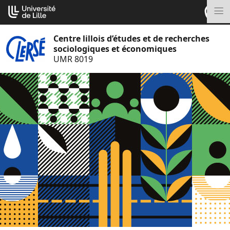
Aller
Cookies management panel
au
M
contenu
Centre lillois d’études et de recherches
sociologiques et économiques
UMR 8019