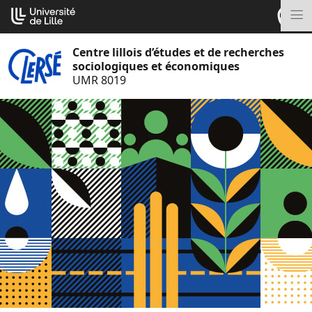
Aller
Cookies management panel
au
M
contenu
Centre lillois d’études et de recherches
sociologiques et économiques
UMR 8019