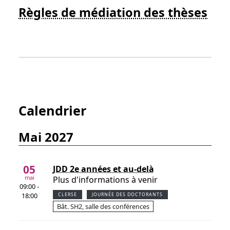
Règles de médiation des thèses
Calendrier
mai 2027
05
JDD 2e années et au-delà
mai
Plus d'informations à venir
09:00 -
18:00
CLERSE
JOURNÉE DES DOCTORANTS
Bât. SH2, salle des conférences