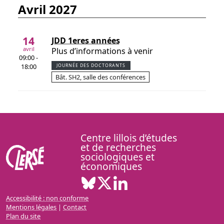
avril 2027
14
JDD 1eres années
avril
Plus d’informations à venir
09:00 -
18:00
JOURNÉE DES DOCTORANTS
Bât. SH2, salle des conférences
Centre lillois d’études
et de recherches
sociologiques et
économiques
Bluesky ( Nouvelle fenêtre)
X ( Nouvelle fenêtre)
Linkedin ( Nouvelle fenêt
Accessibilité : non conforme
Mentions légales
|
Contact
Plan du site