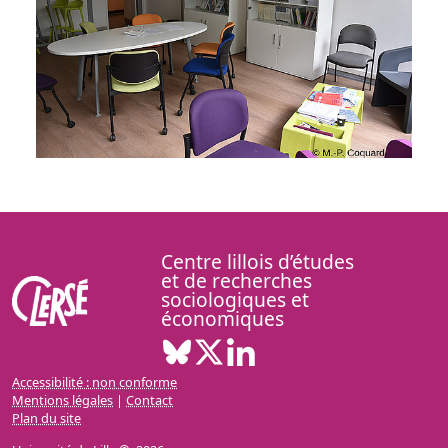
Centre lillois d’études
et de recherches
sociologiques et
économiques
Bluesky ( Nouvelle fenêtre)
X ( Nouvelle fenêtre)
Linkedin ( Nouvelle fenêt
Accessibilité : non conforme
Mentions légales
|
Contact
Plan du site