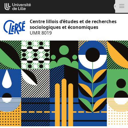
Aller
Cookies management panel
au
M
contenu
Centre lillois d’études et de recherches
sociologiques et économiques
UMR 8019