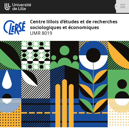
Aller
Cookies management panel
au
M
contenu
Centre lillois d’études et de recherches
sociologiques et économiques
UMR 8019