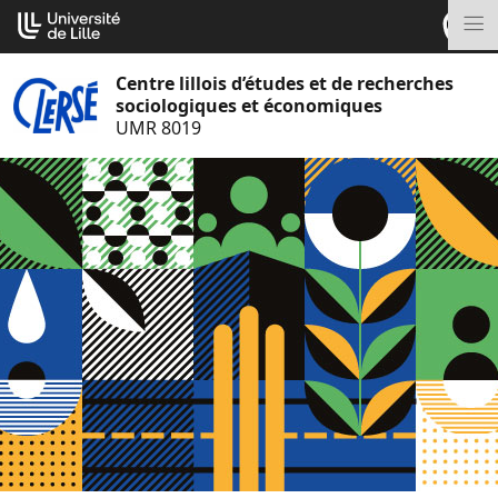
Aller
Cookies management panel
au
M
contenu
Centre lillois d’études et de recherches
sociologiques et économiques
UMR 8019