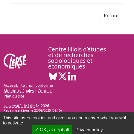
Retour
Centre lillois d’études
et de recherches
sociologiques et
économiques
Bluesky ( Nouvelle fenêtre)
X ( Nouvelle fenêtre)
Linkedin ( Nouvelle fenêt
Accessibilité : non conforme
Mentions légales
|
Contact
Plan du site
Université de Lille
© 2026
Page mise à jour le 22/09/2025 (09:15)
This site uses cookies and gives you control over what you want
X
to activate
OK, accept all
Privacy policy