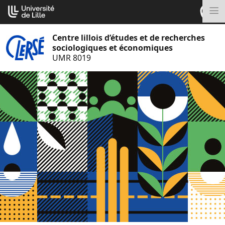
Aller
Cookies management panel
au
M
contenu
Centre lillois d’études et de recherches
sociologiques et économiques
UMR 8019