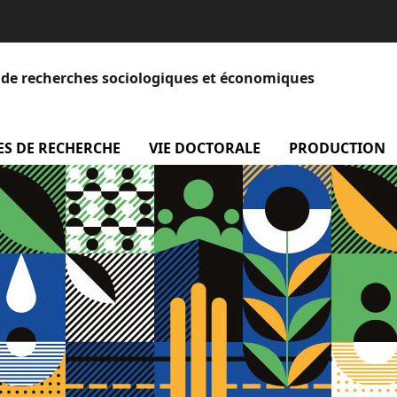
et de recherches sociologiques et économiques
 Equipe
ES DE RECHERCHE
menu Axes de recherche
VIE DOCTORALE
menu Vie doctora
PRODUCTION