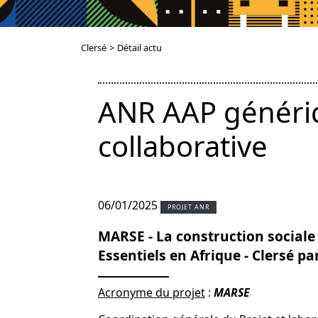
Clersé
>
Détail actu
ANR AAP génériq
collaborative
06/01/2025
PROJET ANR
MARSE - La construction sociale
Essentiels en Afrique - Clersé pa
Acronyme du projet
:
MARSE