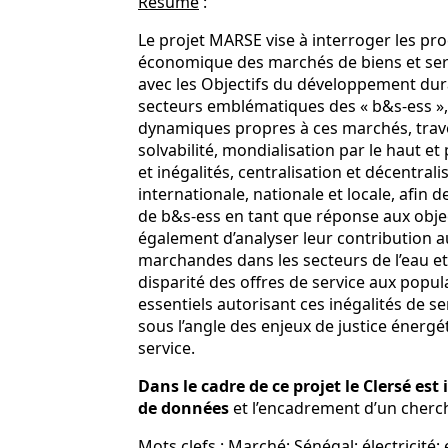
Résumé
:
Le projet MARSE vise à interroger les pro
économique des marchés de biens et servi
avec les Objectifs du développement dura
secteurs emblématiques des « b&s-ess », l’e
dynamiques propres à ces marchés, trave
solvabilité, mondialisation par le haut et 
et inégalités, centralisation et décentrali
internationale, nationale et locale, afin 
de b&s-ess en tant que réponse aux object
également d’analyser leur contribution 
marchandes dans les secteurs de l’eau et de 
disparité des offres de service aux popu
essentiels autorisant ces inégalités de
sous l’angle des enjeux de justice énergét
service.
Dans le cadre de ce projet le Clersé est
de données
et l’encadrement d’un cherch
Mots clefs
: Marché; Sénégal; électricité; 