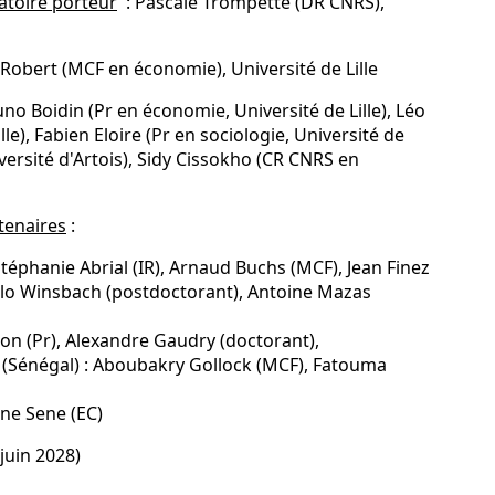
atoire porteur
: Pascale Trompette (DR CNRS),
e Robert (MCF en économie), Université de Lille
uno Boidin (Pr en économie, Université de Lille), Léo
e), Fabien Eloire (Pr en sociologie, Université de
iversité d'Artois), Sidy Cissokho (CR CNRS en
tenaires
:
téphanie Abrial (IR), Arnaud Buchs (MCF), Jean Finez
alo Winsbach (postdoctorant), Antoine Mazas
on (Pr), Alexandre Gaudry (doctorant),
 (Sénégal) : Aboubakry Gollock (MCF), Fatouma
ne Sene (EC)
 juin 2028)