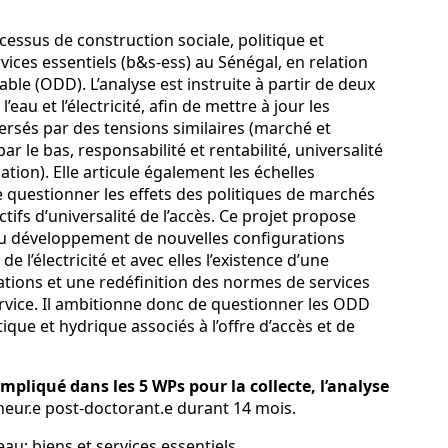
cessus de construction sociale, politique et
ces essentiels (b&s-ess) au Sénégal, en relation
ble (ODD). L’analyse est instruite à partir de deux
au et l’électricité, afin de mettre à jour les
rsés par des tensions similaires (marché et
par le bas, responsabilité et rentabilité, universalité
sation). Elle articule également les échelles
de questionner les effets des politiques de marchés
ifs d’universalité de l’accès. Ce projet propose
au développement de nouvelles configurations
l’électricité et avec elles l’existence d’une
lations et une redéfinition des normes de services
 service. Il ambitionne donc de questionner les ODD
ique et hydrique associés à l’offre d’accès et de
 impliqué dans les 5 WPs pour la collecte, l’analyse
eur.e post-doctorant.e durant 14 mois.
eau; biens et services essentiels