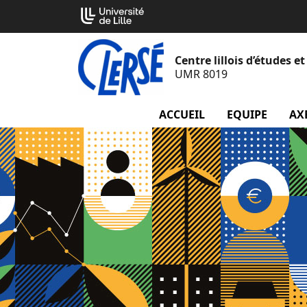
Aller
Cookies management panel
au
contenu
Centre lillois d’études 
UMR 8019
ACCUEIL
EQUIPE
menu
AX