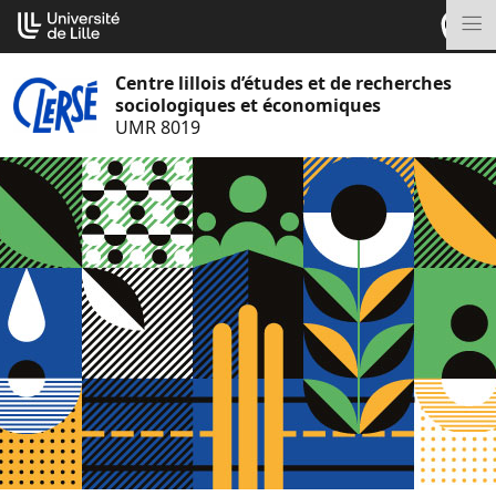
Aller
Cookies management panel
au
M
contenu
Centre lillois d’études et de recherches
sociologiques et économiques
UMR 8019