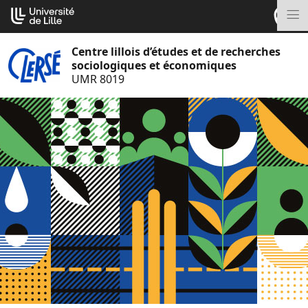
Aller
Cookies management panel
au
M
contenu
Centre lillois d’études et de recherches
sociologiques et économiques
UMR 8019