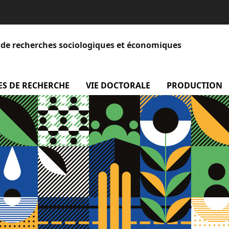
et de recherches sociologiques et économiques
 Equipe
ES DE RECHERCHE
menu Axes de recherche
VIE DOCTORALE
menu Vie doctora
PRODUCTION