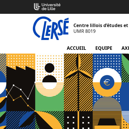
Aller
Cookies management panel
au
contenu
Centre lillois d’études 
UMR 8019
ACCUEIL
EQUIPE
menu
AX