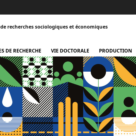
et de recherches sociologiques et économiques
 Equipe
ES DE RECHERCHE
menu Axes de recherche
VIE DOCTORALE
menu Vie doctora
PRODUCTION