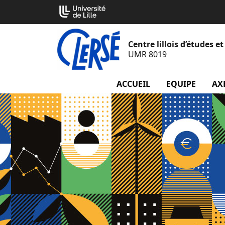
Aller
Cookies management panel
au
contenu
Centre lillois d’études 
UMR 8019
ACCUEIL
EQUIPE
menu
AX