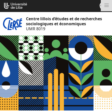
Aller
Cookies management panel
au
M
contenu
Centre lillois d’études et de recherches
sociologiques et économiques
UMR 8019