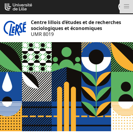
Aller
Cookies management panel
au
M
contenu
Centre lillois d’études et de recherches
sociologiques et économiques
UMR 8019