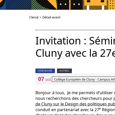
Clersé
>
Détail event
Invitation : Sém
Cluny avec la 27
SÉMINAIRE
AUTRES
07
Collège Européen de Cluny - Campus Art
oct.
Bonjour à tous, Je me permets d’utiliser c
nous recherchons des chercheurs pour p
de Cluny sur le Design des politiques pu
e
conduit en partenariat avec la 27
Région