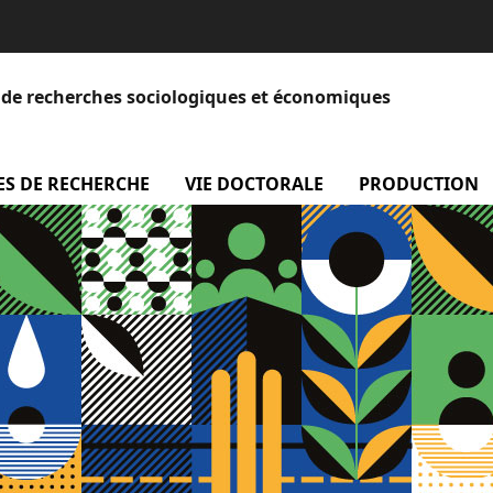
et de recherches sociologiques et économiques
 Equipe
ES DE RECHERCHE
menu Axes de recherche
VIE DOCTORALE
menu Vie doctora
PRODUCTION