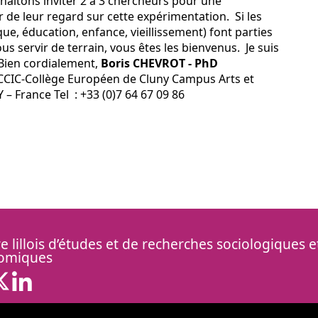
haitons inviter 2 à 3 chercheurs pour une
r de leur regard sur cette expérimentation. Si les
e, éducation, enfance, vieillissement) font parties
us servir de terrain, vous êtes les bienvenus. Je suis
 Bien cordialement,
Boris CHEVROT - PhD
CIC-Collège Européen de Cluny Campus Arts et
– France Tel : +33 (0)7 64 67 09 86
e lillois d’études et de recherches sociologiques e
omiques
uesky ( Nouvelle fenêtre)
X ( Nouvelle fenêtre)
Linkedin ( Nouvelle fenêtre)