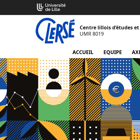
Aller
Cookies management panel
au
contenu
Centre lillois d’études 
UMR 8019
ACCUEIL
EQUIPE
menu
AX