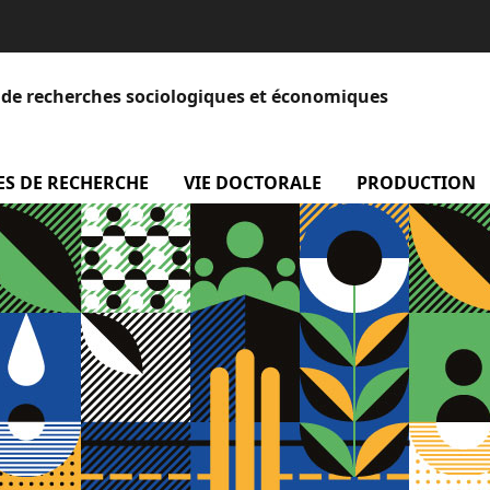
et de recherches sociologiques et économiques
 Equipe
ES DE RECHERCHE
menu Axes de recherche
VIE DOCTORALE
menu Vie doctora
PRODUCTION