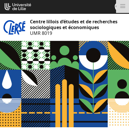
Aller
Cookies management panel
au
M
contenu
Centre lillois d’études et de recherches
sociologiques et économiques
UMR 8019