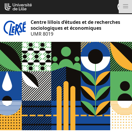
Aller
Cookies management panel
au
M
contenu
Centre lillois d’études et de recherches
sociologiques et économiques
UMR 8019