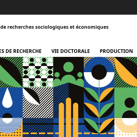
et de recherches sociologiques et économiques
 Equipe
ES DE RECHERCHE
menu Axes de recherche
VIE DOCTORALE
menu Vie doctora
PRODUCTION