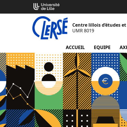
Aller
Cookies management panel
au
contenu
Centre lillois d’études 
UMR 8019
ACCUEIL
EQUIPE
menu
AX