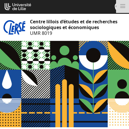
Aller
Cookies management panel
au
M
contenu
Centre lillois d’études et de recherches
sociologiques et économiques
UMR 8019